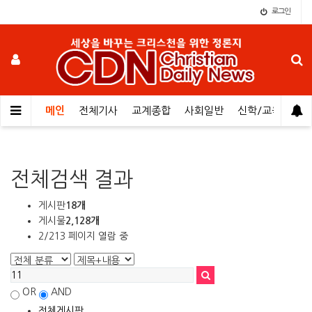
로그인
메인
전체기사
교계종합
사회일반
신학/교육
오
전체검색 결과
게시판
18개
게시물
2,128개
2/213 페이지 열람 중
OR
AND
전체게시판