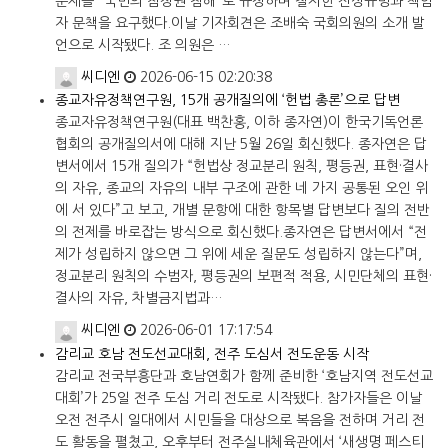
문제를 "국민의 참정권 침해"로 규정하며 철저한 진상규명과 책임
자 문책을 요구했다.이날 기자회견은 조배숙 국회의원의 소개 발
언으로 시작됐다. 조 의원은 …
씨디엔
2026-06-15 02:20:38
종교자유정책연구원, 15개 공개질의에 ‘헌법 총론’으로 답변
종교자유정책연구원(대표 백찬홍, 이하 종자연)이 한국기독언론
협회의 공개질의서에 대해 지난 5월 26일 회신했다. 종자연은 답
변서에서 15개 질의가 “헌법상 정교분리 원칙, 평등권, 표현·결사
의 자유, 종교의 자유의 내부 구조에 관한 네 가지 공통된 오인 위
에 서 있다”고 보고, 개별 문항에 대한 항목별 답변보다 질의 전반
의 전제를 바로잡는 방식으로 회신했다.종자연은 답변서에서 “전
제가 성립하지 않으면 그 위에 세운 질문도 성립하지 않는다”며,
정교분리 원칙의 수범자, 평등권의 보편적 적용, 시민단체의 표현·
결사의 자유, 차별금지법과…
씨디엔
2026-06-01 17:17:54
감리교 호남 전도선교대회, 전주 도심서 전도운동 시작
감리교 전국부흥단과 호남연회가 함께 준비한 ‘호남지역 전도선교
대회’가 25일 전주 도심 거리 전도로 시작됐다. 참가자들은 이날
오전 전주시 일대에서 시민들을 대상으로 복음을 전하며 거리 전
도 활동을 펼쳤고, 오후부터 전주실내체육관에서 ‘새생명 페스티