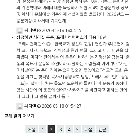
칭 ‘분중문화재단’/이사장 최종천 목사)은 18일, 기독교 문화예술
의 저변확대와 미래세대를 육성하기 위한 제4회 분중문화상 공모
및 차세대 문화예술 기독인재 선발계획을 발표했다. 2026년도 분
중문화상(미래세대 기독인재 …
씨디엔
2026-05-18 18:04:15
성공하면 사라질 운동, 프레시컨퍼런스의 다음 10년
[프레시컨퍼런스 ③ - 한국교회 갱신의 현장][편집자 주] 3편에 걸
쳐 프레시컨퍼런스의 정체성과 현장 변화, 그리고 미래 비전을 살
펴봤다. 마지막 편에서는 이 운동이 바라보는 지평선을 담는다. 운
동의 목표가 운동의 소멸이라고 말하는 사람들의 이야기다.“사실
미셔널이라는 용어 자체는 없어졌으면 좋겠어요.”선교적 교회 운
동을 이끄는 황덕영 목사(새중앙교회 담임, 프레시 무브먼트 공동
대표)의 말이다. 처음 들으면 모순처럼 들린다. 이 운동의 중심에
있는 사람이 이 운동의 언어가 사라지기를 바란다고 말하는 것이
니.그러나 그 말을 끝까지 들…
씨디엔
2026-05-18 01:54:27
교계
결과 더보기
처음
1
2
3
4
5
다음
맨끝