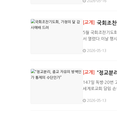
2026-05-16
윌 그래함이 강사로
이틀 앞둔 15일,
이 인생의 모든 고
[교계]
국회조찬
5월 국회조찬기도회
서 열렸다.이날 행사
어민주당 국회조찬기
2026-05-13
드렸다.이어 광림교
표회장,광림교회)가 
사는 “국회조찬기도
[교계]
“정교분리
147일 독방·20번
세계로교회 담임 손
『손현보 목사의 항소
2026-05-13
심 유죄 판결에 이르
기도라는 신앙 행위
법학전문대학원 정승