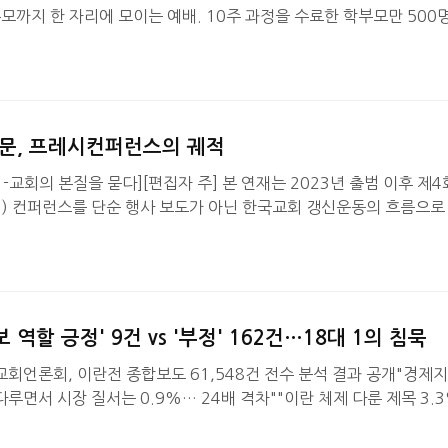
모까지 한 자리에 모이는 예배. 10주 과정을 수료한 학부모만 500
올해로 78기를 맞은 기독교 영유아 양육프로그램. 이것은 한 교회가
온 다음세대 사역의 실제 풍경이다.미래목회포럼(대표 황덕영 목사·
 가정의 달을 맞아 ‘다음세대 신앙계승 방안’을 주제로 오찬포럼을 
충신교회 이전호 목사는 교회의 구체적 실천 사례를 통해…
질문, 프레시컨퍼런스의 궤적
-교회의 본질을 묻다][편집자 주] 본 연재는 2023년 출범 이후 제
SH) 컨퍼런스를 단순 행사 보도가 아닌 한국교회 갱신운동의 흐름으로
컨퍼런스의 정체성과 현장 변화, 그리고 미래 비전을 차례로 다룬다.
 4년째 공개적으로 묻는 컨퍼런스가 있다. 매년 같은 질문을 던지되
. 첫해에는 ‘선교적 교회란 무엇인가’를 물었고, 이듬해에는 ‘왜 지금 
졌다. 3년 차에는 ‘어떻게 모든 세대와 문화…
보 역할 긍정' 9건 vs '부정' 162건…18대 1의 침묵
언론회, 이란전 종합보도 61,548건 전수 분석 결과 공개"경제지
다루면서 시장 질서는 0.9%… 24배 격차""이란 체제 다룬 제목 3.3
1%로 급락… 사실상 실종"복음언론인회(회장 김인영, 공동대표 권경
임다윗 목사)는 4월 28일 국회 소통관에서 이란전 개전(2026. 2. 