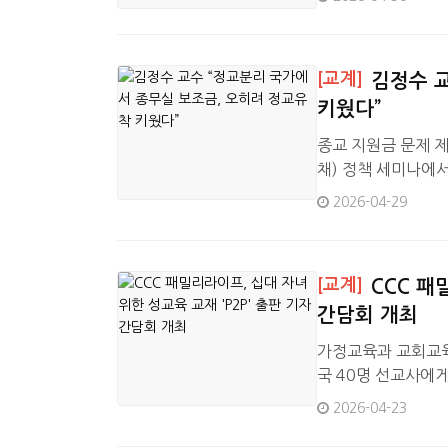
부터 4월 12일까지 
건을 BIGKin…
[교계]
김정수 
키웠다”
종교 지원금 문제 
채) 정책 세미나에
한 비판적 검토’를 
2026-04-29
판했다.기독교회관에
지 아니하며, 종교
무실을 통해 국가가
[교계]
CCC 패
다는…
간담회 개최
가정교육과 교회교육이
국 40명 선교사에
정사역팀 패밀리라이프
2026-04-23
위한 성교육 교재 출
을 전하면서 한국 교