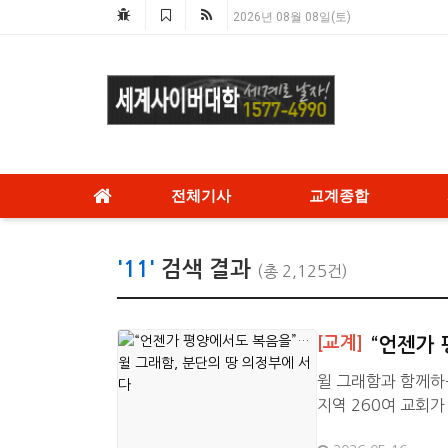
2026년 08월 08일(토)
전체기사
교계종합
'11'
검색 결과
(총 2,125건)
[교계]
“언젠가
윌 그래함과 함께하
지역 260여 교회
한다.이번 대회는 