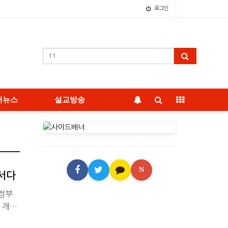
로그인
어뉴스
설교방송
N
 서다
의정부
 개최
 전도자