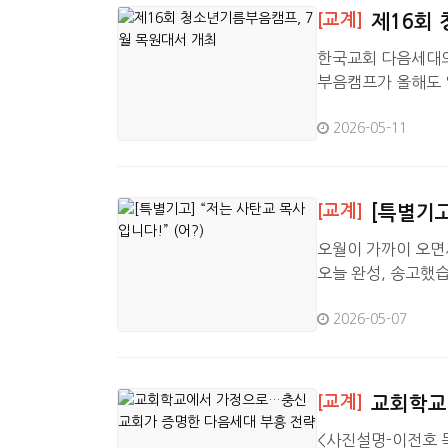
[교계]
제16회
한국교회 다음세대의
부음캠프가 올해도 
대전 목원대학교에서 개
2026-05-11
구는 요한복음 17
다. 주최 측은 이
적으로 만나고, 삶
[교계]
[특별기고
오월이 가까이 오면
오늘 완성, 송고했
각이 났습니다. 캐나
2026-05-07
정말이지 소름끼치는 
으로 가는 터, 그 
가는 통로에서 였답니
[교계]
교회학교
<사진설명-이전호 