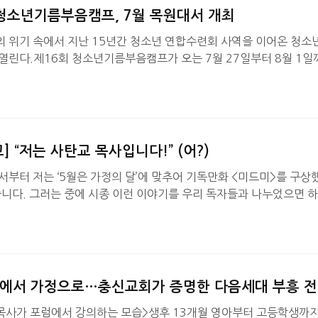
 청소년기름부음캠프, 7월 목원대서 개최
 위기 속에서 지난 15년간 청소년 연합수련회 사역을 이어온 청소
열린다.제16회 청소년기름부음캠프가 오는 7월 27일부터 8월 1일
최된다. 올해 캠프는 ‘Re:Bible/Revival’을 주제로 진행되며, 주
장 17절 “그들을 진리로 거룩하게 하옵소서 아버지의 말씀은 진리니
번 캠프를 통해 청소년들이 다시 성경으로 돌아가 말씀 안에서 하나님을
의 방향과 비전을 새롭게 발견하기를 기대하고 있다.청소년…
] “저는 사탄교 목사입니다!” (어?)
서부터 저는 ‘5월은 가정의 달’에 맞추어 기독만화 <미드미>를 구상
습니다. 그러는 중에 시종 이런 이야기를 우리 독자들과 나누었으면 하
다 토론토, 저와 가깝게 지내는 젊은 목사와 이야기 나누다가 나온, 
이야기입니다. 내 나이가 80이라 ‘젊은 목사’라고 호칭했지 그도 
목사가 지난 번 토론토에서 한국으로 가는 비행기를 탔고, 자기 좌석을
다. 웬 나이 든, 아주 품격 있게 생긴…
에서 가정으로…충신교회가 증명한 다음세대 부흥 
목사가 포럼에서 강의하는 모습>생후 13개월 영아부터 고등학생까지