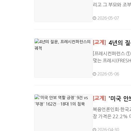
리고 그 부모와 조부
하는 신앙부모학교. 
2026-05-07
여 년에 걸쳐 쌓아
이상대 목사)은 7일
다. 강사로 나선 
[교계]
4년의 
[프레시컨퍼런스 ① 
맞는 프레시(FRE
한다. 3편에 걸쳐 
2026-05-06
무엇인가.”이 질문을
다 더 깊이 파고든다
문이 필요한가’를 따
[교계]
'미국 안
복음언론인회·한국교회
장 가격은 22.2% 
쟁 6일 지나자 1.
2026-04-30
한국교회언론회(대표 