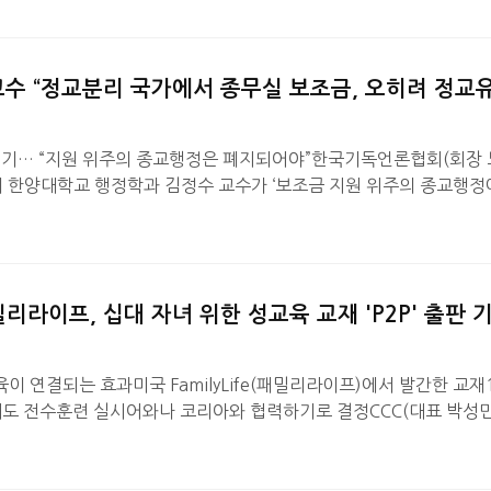
44일간 한국 주요 언론 101개 사가 생산한 이란전 관련 기사 6만 1,
교수 “정교분리 국가에서 종무실 보조금, 오히려 정교
제기… “지원 위주의 종교행정은 폐지되어야”한국기독언론협회(회장
서 한양대학교 행정학과 김정수 교수가 ‘보조금 지원 위주의 종교행정
주제로 발제하며, 종무실을 중심으로 한 정부의 종교 지원 구조를 강
서 29일 열린 세미나 발제의 핵심은, 대한민국은 헌법이 “국교는 
와 정치는 분리된다”고 선언한 세속국가인데, 실제로는 문화체육관광
 특정 종교들에 보조금을 지원하면서 오히려 정교유착 구조를 제도화
밀리라이프, 십대 자녀 위한 성교육 교재 'P2P' 출판 
 연결되는 효과미국 FamilyLife(패밀리라이프)에서 발간한 교재
게도 전수훈련 실시어와나 코리아와 협력하기로 결정CCC(대표 박성민
(FamilyLife)는 지난 21일, 한국기독교회관 조예홀에서 「십대 
판 기자 간담회」를 갖고 십대 자녀를 향한 성경적 교재 'P2P'의 출
회가 다음세대를 건강하게 세우기 위해 'P2P'를 널리 활용해 줄 것