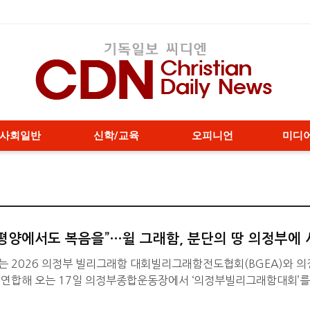
사회일반
신학/교육
오피니언
미디
 평양에서도 복음을”…윌 그래함, 분단의 땅 의정부에
는 2026 의정부 빌리그래함 대회빌리그래함전도협회(BGEA)와 
가 연합해 오는 17일 의정부종합운동장에서 ‘의정부빌리그래함대회’를
고(故) 빌리 그래함 목사의 손자이자 프랭클린 그래함 목사의 장남인