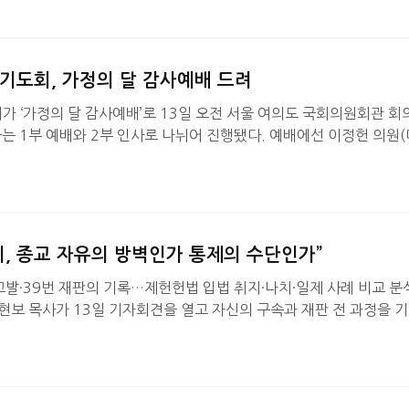
 나서며, 대회 주제는 ‘그리스도의 복음은 장벽을 넘어 열방으로’다.
 여의도 켄싱턴호텔에서 열린 기자간담회에서 윌 그래함은 “예수 그리
난에 대한 유일한 해답”이라며 “그분의 복음을 나누기 위해 의정부…
기도회, 가정의 달 감사예배 드려
가 ‘가정의 달 감사예배’로 13일 오전 서울 여의도 국회의원회관 
는 1부 예배와 2부 인사로 나뉘어 진행됐다. 예배에선 이정헌 의원
도회)의 인도로, 서일준 의원(국민의힘 국회조찬기도회)이 대표기
회갈릴리중창단의 ‘나를 바꾼 주의 십자가’ 특송 후 김정석 목사(한교
‘네 손에 든 것이 무엇이냐’(출애굽기4:1-4)라는 제목으로 설교했다
회가 우리 사회 화합하고 통합하는데 기여 해 주기를 바란다”고 …
, 종교 자유의 방벽인가 통제의 수단인가”
 고발·39번 재판의 기록…제헌헌법 입법 취지·나치·일제 사례 비교 
현보 목사가 13일 기자회견을 열고 자신의 구속과 재판 전 과정을 
이유서』를 공식 출간했다.2025년 압수수색에서 시작해 2026년 1
는 경위를 직접 기술한 이 책은, 단순한 개인 사건의 기록을 넘어 설
가 법의 심판대에 오르는 구조 자체를 정면으로 문제 삼는다. 부산
윤 교수가 공저자로 참여해 법리적 분석을 병행했다.“50…