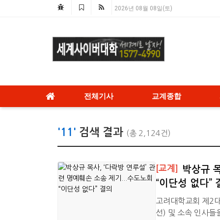
2026년 08월 08일(토)
전체기사
교계종합
'11'
검색 결과
(총 2,124건)
[교계]
박상규 목
“이단성 없다” 
고려대학교회 제2대
선) 및 소속 인사