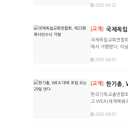
81090)을 제기했
2025-04-22
자회견과 공문을 통
장개혁 교단을 탈퇴
했고, 이후 여러 
[교계]
국제독립
국제독립교회연합회(
에서 거행됐다. 이
이번 안수식은 정인
2025-04-07
로 1부 예배와 2
학교 총장)가 로마
목회자의 사명을 강
[교계]
한기총, 
한국기독교총연합회(대
고 WEA(세계복음
은 3일 한기총 회의
2025-04-07
취지를 확인하고 결
학자들이 WEA에 