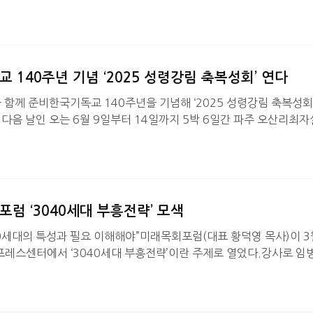
포럼은 초기 한국선교의 정신을 고찰하고 한국교회의 과거와 현재와 
선교 140주년 기념으로 열렸다. 나부터포럼 대표 류영모 목사는 “흔
로 돌아가자는 말을 한다. 물론 이 말은 성경으로 돌아가자는 말일 수
질로 돌아가자는 말은 140년 전 선교사님들이 복음을 전해 준 …
 140주년 기념 ‘2025 성령강림 축복성회’ 연다
 함께 준비한국기독교 140주년을 기념해 ‘2025 성령강림 축복성회
다음 날인 오는 6월 9일부터 14일까지 5박 6일간 파주 오산리최
린다.기하성총회(대표총회장 이영훈 목사)를 비롯하여 영목회(회장
동본부(상임총재 고충진 목사) 등과 영제회, 영산회, 국부협과 한부총
 치유선교회, 민족복음화운동본부, 한국알리야운동본부, 민족사랑
단체 실무진들이 함께 준비한다.성회 강사는 기하성 대표총회장 이영훈
럼 ‘3040세대 부흥전략’ 모색
40세대의 특성과 필요 이해해야”미래목회포럼(대표 황덕영 목사)이 3
프레스센터에서 ‘3040세대 부흥전략’이란 주제로 열었다.강사로 임
가 나서 교회가 젊은 청장년 세대를 어떻게 부흥시켜야 하는지, 그리
 활용할 수 있는 공간을 가진 교회로 나아가야 한다고 제시했다.황
 “우리는 한국교회의 미래를 좌우할 중요한 주제, ‘3040세대 부흥