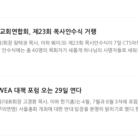
다. 박 목사는 전대선이 자신을 ‘이단 다락방과 연루된 인물’로 규정하
해 사회적 명예와 사역을 훼손했다고 주장하고 있다.박 목사는 2015
한 후 백석 교단 수도노회로 이적하며 다락방과의 교류를 공식적으로
차례 언론과 공개서한을 통해 입장을 밝혔다. 그럼에도 불구하고 전대선
교회연합회, 제23회 목사안수식 거행
회장 림택권 목사, 이하 웨이크) 제23회 목사안수식이 7일 CTS아
날 안수식에는 총 40명의 목회자가 새롭게 하나님의 사명자들로 세워
찬 목사(웨이크 직전총회장, 웨스트민스터신학대학원대학교 총장)의
부 안수식으로 진행됐다. 1부 예배에서는 림택권 목사(전 아세아연합
서
장 34-36절을 본문으로 ‘하나님께 영광!’이라는 제목의 설교를
11
조했다.2부 안수식은 임우성 목사(웨이크 사무총장, 압구정예수교회
WEA 대책 포럼 오는 29일 연다
표회장 고경환 목사, 이하 한기총)는 4월, 7월과 8월 3차례 포럼
주의연맹) 서울총회 개최에 대한 반대 입장을 분명히 밝히기로 했다.
실에서 제36-2차 임원회를 갖고 ‘WEA 대책 포럼’의 구체적인 일정
의했다.1차 포럼은 오는 29일 오전
시 한국프레스센터에서 열린다
11
대한 신학적, 실천적, 역사적 관점에서의 문제점을 구체적으로 지적할