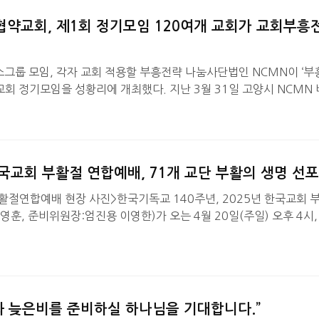
8월에도 각각 2·3차 포럼을 진행한다. 특히 2차 포럼에…
협약교회, 제1회 정기모임 120여개 교회가 교회부흥
소그룹 모임, 각자 교회 적용할 부흥전략 나눔사단법인 NCMN이 ‘부
회 정기모임을 성황리에 개최했다. 지난 3월 31일 고양시 NCMN
 모임에는 120여개 교회에서 300여명이 참석하여 교회부흥전략들
 가졌다.NCMN은 교회가 성장하고 부흥하도록 교회를 돕는 것을 
고 있으며, 이러한 모임을 연 4회 정기적으로 개최할 예정이다.“물이
의 영광을 인정하는 것이 세상에 가득함이니라”(합 2:14)는 …
한국교회 부활절 연합예배, 71개 교단 부활의 생명 선
부활절연합예배 현장 사진>한국기독교 140주년, 2025년 한국교회 
훈, 준비위원장:엄진용 이영한)가 오는 4월 20일(주일) 오후 4시,
회에서 개최된다. 올해는 1885년 4월 5일 부활주일 아침에 인천 
입항과 함께 한국 기독교의 선교의 역사가 시작 된 지 140주년을 맞
연합예배는 이러한 역사적 의미를 담아 드려지는 예배 로 한국의 71
역 기독교연합회에서도 동일한 주제로 예수 그…
와 늦은비를 준비하실 하나님을 기대합니다.”