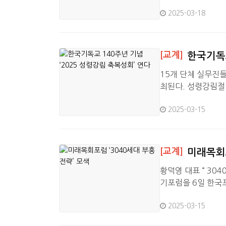
을 개최했다.이번 
2025-03-18
진단하는 한국교회 
리는 위기 시대 본질
다. 이에 더하여 본
[교계]
한국기독교
15개 단체 실무진들
최된다. 성령강림절 
념금식기도원에서 열
2025-03-15
준 목사), 거룩한운
계교회성장연구원,
동본부 등 12개 
사…
[교계]
미래목회포
황덕영 대표 “ 30
기포럼을 6일 한국
목사(용인제일교회)
2025-03-15
역주민들이 언제든지
대표는 인사말을 통해