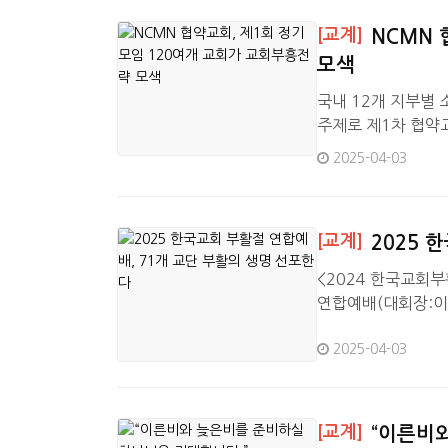
이다. 이어 7월과 
[교계]
NCMN 
모색
국내 12개 지부별 
주제로 제1차 협약교
센터에서 열린 이번
2025-04-03
께 모색하는 시간을
중요한 목적으로 삼
를 덮음 같이 여호와
[교계]
2025 
<2024 한국교회
연합예배(대회장:이영
교대한감리회 광림교
2025-04-03
항에 선교사의 공식 
이다. 이번 부활절 
과 전국 17개 지
[교계]
“이른비