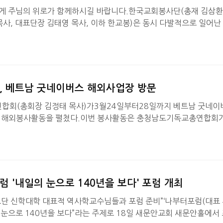
게 주님의 위로가 함께하시길 바랍니다.한국교회봉사단(총재 김삼환
목사, 대표단장 김태영 목사, 이하 한교봉)은 동시 다발적으로 일어난
난 지역 기독교총연합회들과 연대하여 재난을 극복하는 방법으로 이 
 재난 재해 구호 부서들과 협력하기로 했다.먼저 이번 산불 재해복
분의 사망 소식은 이 산불의 위용이 얼마나 큰지 짐작하게 한다. 피해
에게 애도의 마음을 전한다.지난 21일 새벽 경남 산청에서 발생한 
, 베트남 굿네이버스 해외사업장 방문
합회(총회장 김정태 목사)가3월24일부터28일까지 베트남 굿네이
, 해외봉사활동을 펼쳤다.이번 봉사활동은 충청남도기독교총연합회가
충청권역본부(본부장 손기배)가 협력해 추진된 사업으로 목회자들과
산의 일환이다.충남기총에서는 김정태 총회장을 비롯해 총14명의 목
 조직해 굿네이버스가 진행 중인 베트남 하노이 지역개발사업장(CD
사활동을 전개했다.
 '내일의 눈으로 140년을 보다' 포럼 개최
 교단 신학대학 대표적 역사학교수님들과 포럼 준비”‘나부터포럼(대표
의 눈으로 140년을 보다”라는 주제로 18일 새문안교회 새문안홀에서