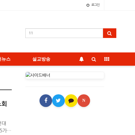
로그인
어뉴스
설교방송
N
노회
전대
25가단