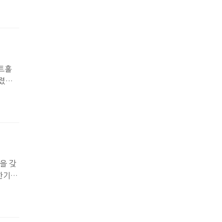
며 기
년 예
 중단
 측…
트홀
졌다.
 인도
신학대
 통해
)의…
을 갖
한기총
과 그
. 신
 예정