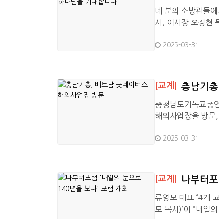
네 분의 소방관들에
사, 이사장 오정현 
로 인하여 산불이 
2025-03-31
타개하도록 회원교단
위해 긴급 투여된 4
은 소방관 유가족들
은…
[교계]
충남기총
충청남도기독교총연
해외사업장을 방문
최하고,굿네이버스 
2025-03-31
하는 나눔 문화 확
로 구성된 방문단을
중심으로 다양한 봉
[교계]
나부터포럼
류영모 대표 “4개
모 목사)’이 “내일